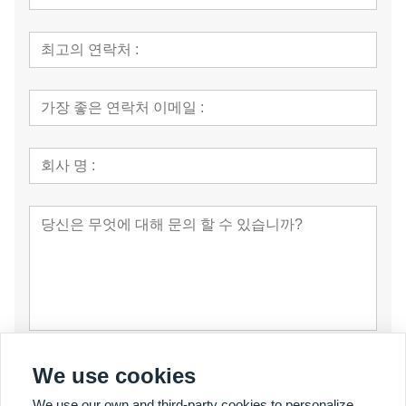
제출
We use cookies
We use our own and third-party cookies to personalize